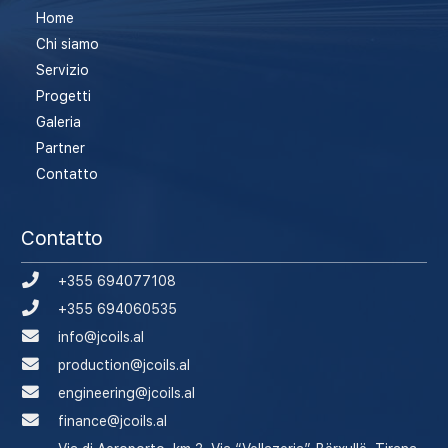
Home
Chi siamo
Servizio
Progetti
Galeria
Partner
Contatto
Contatto
+355 694077108
+355 694060535
info@jcoils.al
production@jcoils.al
engineering@jcoils.al
finance@jcoils.al